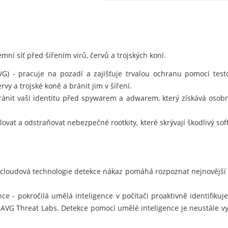
mní síť před šířením virů, červů a trojských koní.
AVG) - pracuje na pozadí a zajišťuje trvalou ochranu pomocí te
rvy a trojské koně a bránit jim v šíření.
nit vaši identitu před spywarem a adwarem, který získává osobn
ovat a odstraňovat nebezpečné rootkity, které skrývají škodlivý so
 cloudová technologie detekce nákaz pomáhá rozpoznat nejnovější
e - pokročilá umělá inteligence v počítači proaktivně identifiku
 AVG Threat Labs. Detekce pomocí umělé inteligence je neustále v