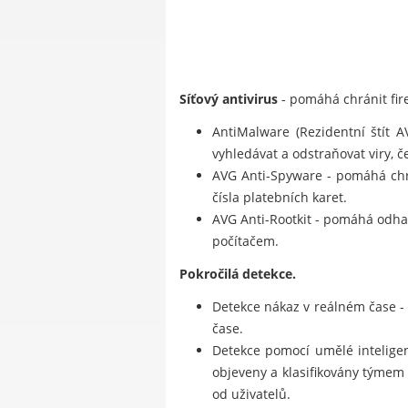
Síťový antivirus
- pomáhá chránit fire
AntiMalware (Rezidentní štít 
vyhledávat a odstraňovat viry, če
AVG Anti-Spyware - pomáhá chrá
čísla platebních karet.
AVG Anti-Rootkit - pomáhá odhal
počítačem.
Pokročilá detekce.
Detekce nákaz v reálném čase -
čase.
Detekce pomocí umělé inteligenc
objeveny a klasifikovány týmem
od uživatelů.