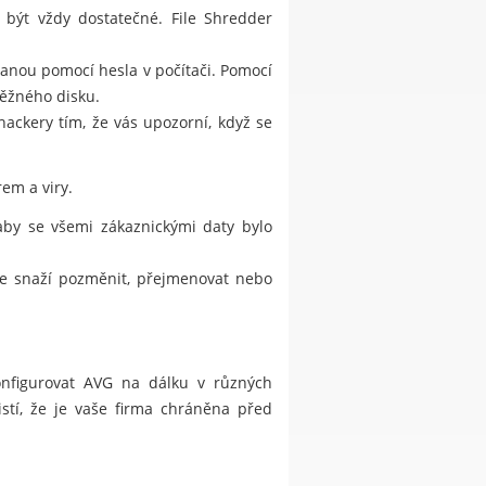
 být vždy dostatečné. File Shredder
hranou pomocí hesla v počítači. Pomocí
běžného disku.
kery tím, že vás upozorní, když se
em a viry.
 aby se všemi zákaznickými daty bylo
 se snaží pozměnit, přejmenovat nebo
konfigurovat AVG na dálku v různých
istí, že je vaše firma chráněna před