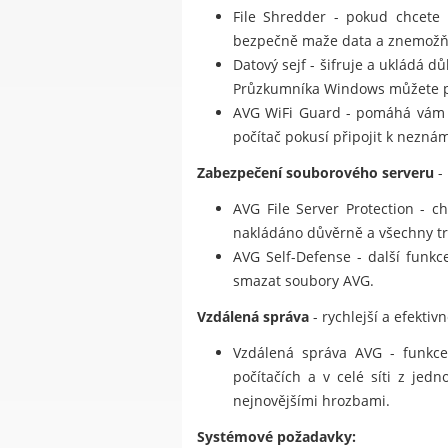
File Shredder - pokud chcete 
bezpečně maže data a znemožňu
Datový sejf - šifruje a ukládá 
Průzkumníka Windows můžete pře
AVG WiFi Guard - pomáhá vám 
počítač pokusí připojit k neznám
Zabezpečení souborového serveru
-
AVG File Server Protection - c
nakládáno důvěrně a všechny tr
AVG Self-Defense - další funkc
smazat soubory AVG.
Vzdálená správa
- rychlejší a efektiv
Vzdálená správa AVG - funkce 
počítačích a v celé síti z jed
nejnovějšími hrozbami.
Systémové požadavky: