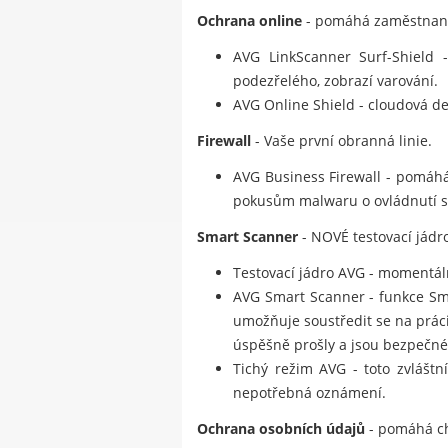
Ochrana online
- pomáhá zaměstnanců
AVG LinkScanner Surf-Shield -
podezřelého, zobrazí varování.
AVG Online Shield - cloudová de
Firewall
- Vaše první obranná linie.
AVG Business Firewall - pomáhá
pokusům malwaru o ovládnutí sto
Smart Scanner
- NOVÉ testovací jádro
Testovací jádro AVG - momentálně
AVG Smart Scanner - funkce Smar
umožňuje soustředit se na prác
úspěšně prošly a jsou bezpečné
Tichý režim AVG - toto zvláštn
nepotřebná oznámení.
Ochrana osobních údajů
- pomáhá ch