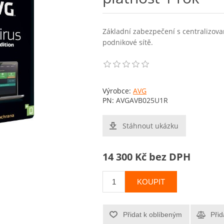
Základní zabezpečení s centralizov
podnikové sítě.
Výrobce:
AVG
PN:
AVGAVB025U1R
Stáhnout ukázku
14 300 Kč bez DPH
KOUPIT
Přidat k oblíbeným
Přid