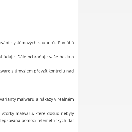
stování systémových souborů. Pomáhá
í údaje. Dále ochraňuje vaše hesla a
ftware s úmyslem převzít kontrolu nad
 varianty malwaru a nákazy v reálném
je vzorky malwaru, které dosud nebyly
ylepšována pomocí telemetrických dat