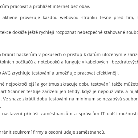
m pracovat a prohlížet internet bez obav.
 aktivně prověřuje každou webovou stránku těsně před tím, než
tekce dokáže ještě rychleji rozpoznat nebezpečné stahované soubo
 bránit hackerům v pokusech o přístup k datům uloženým v zaříz
lních počítačů a notebooků a funguje v kabelových i bezdrátových
 AVG zrychluje testování a umožňuje pracovat efektivněji.
 nejpokročilejší algoritmus zkracuje dobu testování, takže můžete 
t Scanner testuje zařízení jen tehdy, když je nepoužíváte, a nij
i. Ve snaze zkrátit dobu testování na minimum se nezabývá soubory
.
í nastavení přináší zaměstnancům a správcům IT další možnosti 
ránit soukromí firmy a osobní údaje zaměstnanců.