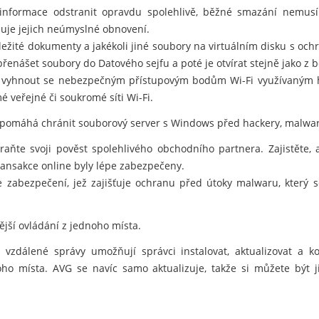
informace odstranit opravdu spolehlivě, běžné smazání nemusí
je jejich neúmyslné obnovení.
důležité dokumenty a jakékoli jiné soubory na virtuálním disku s oc
nášet soubory do Datového sejfu a poté je otvírat stejně jako z 
vyhnout se nebezpečným přístupovým bodům Wi-Fi využívaným hac
é veřejné či soukromé síti Wi-Fi.
 pomáhá chránit souborový server s Windows před hackery, malwar
hraňte svoji pověst spolehlivého obchodního partnera. Zajistěte,
ansakce online byly lépe zabezpečeny.
e zabezpečení, jež zajišťuje ochranu před útoky malwaru, který
nější ovládání z jednoho místa.
vzdálené správy umožňují správci instalovat, aktualizovat a 
noho místa. AVG se navíc samo aktualizuje, takže si můžete být j