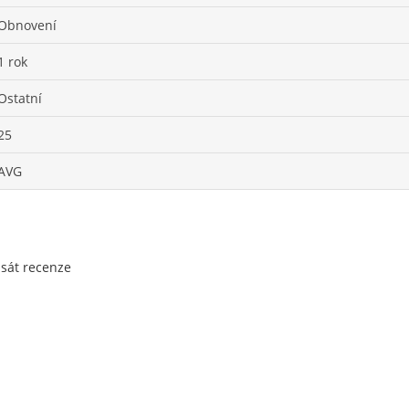
Obnovení
1 rok
Ostatní
25
AVG
psát recenze