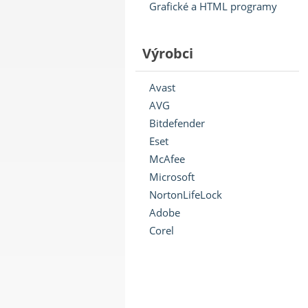
Grafické a HTML programy
Výrobci
Avast
AVG
Bitdefender
Eset
McAfee
Microsoft
NortonLifeLock
Adobe
Corel