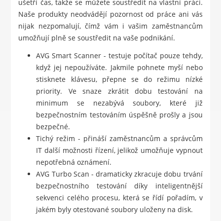
ušetří čas, takže se můžete soustředit na vlastní práci.
Naše produkty neodvádějí pozornost od práce ani vás
nijak nezpomalují, čímž vám i vašim zaměstnancům
umožňují plně se soustředit na vaše podnikání.
AVG Smart Scanner - testuje počítač pouze tehdy,
když jej nepoužíváte. Jakmile pohnete myší nebo
stisknete klávesu, přepne se do režimu nízké
priority. Ve snaze zkrátit dobu testování na
minimum se nezabývá soubory, které již
bezpečnostním testováním úspěšně prošly a jsou
bezpečné.
Tichý režim - přináší zaměstnancům a správcům
IT další možnosti řízení, jelikož umožňuje vypnout
nepotřebná oznámení.
AVG Turbo Scan - dramaticky zkracuje dobu trvání
bezpečnostního testování díky inteligentnější
sekvenci celého procesu, která se řídí pořadím, v
jakém byly otestované soubory uloženy na disk.