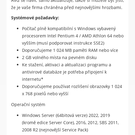
AVG se navíc samo aktualizuje, takže si můžete být jistí,
že je vaše firma chráněna před nejnovějšími hrozbami.
Systémové požadavky:
Počítač plně kompatibilní s Windows vybavený
procesorem Intel Pentium 4 / AMD Athlon 64 nebo
vyšším (musí podporovat instrukce SSE2)
Doporučujeme 1 024 MB paměti RAM nebo více
2 GB volného místa na pevném disku
Ke stažení, aktivaci a aktualizaci programu a
antivirové databáze je potřeba připojení k
internetu*
Doporučujeme používat rozlišení obrazovky 1 024
x 768 pixelů nebo vyšší
Operační systém
Windows Server (64bitová verze) 2022, 2019
(kromě edice Server Core), 2016, 2012, SBS 2011,
2008 R2 (nejnovější Service Pack)