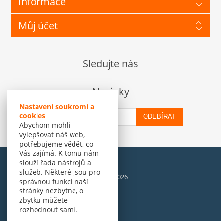
Informace
Můj účet
Sledujte nás
Novinky
Nastavení soukromí a
cookies
ODEBÍRAT
Abychom mohli
vylepšovat náš web,
potřebujeme vědět, co
Vás zajímá. K tomu nám
slouží řada nástrojů a
služeb. Některé jsou pro
© Amenit Software Solutions, 1998 - 2026
správnou funkci naší
Powered by
nopCommerce
stránky nezbytné, o
zbytku můžete
rozhodnout sami.