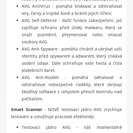
AVG AntiVirus - pomáhá blokovat a odstraňovat
viry, červy a trojské koně a bránit jejich šíření.
AVG Self-Defense - další funkce zabezpečení, jež
zajišťuje ochranu před útoky malwaru, který se
snaží pozměnit, přejmenovat nebo smazat
soubory AVG.
AVG Anti-Spyware - pomáhá chránit a ukrývat vaši
identitu před spywarem a adwarem, který získává
osobní údaje. Dále ochraňuje vaše hesla a čísla
platebních karet.
AVG Anti-Rootkit - pomáhá odhalovat a
odstraňovat nebezpečné rootkity, které skrývají
škodlivý software s úmyslem převzít kontrolu nad
počítačem.
Smart Scanner
- NOVÉ testovací jádro AVG zrychluje
testování a umožňuje pracovat efektivněji.
Testovací jádro AVG - náš momentálně