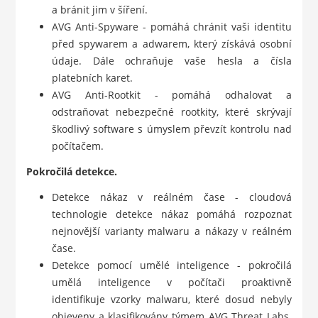
a bránit jim v šíření.
AVG Anti-Spyware - pomáhá chránit vaši identitu
před spywarem a adwarem, který získává osobní
údaje. Dále ochraňuje vaše hesla a čísla
platebních karet.
AVG Anti-Rootkit - pomáhá odhalovat a
odstraňovat nebezpečné rootkity, které skrývají
škodlivý software s úmyslem převzít kontrolu nad
počítačem.
Pokročilá detekce.
Detekce nákaz v reálném čase - cloudová
technologie detekce nákaz pomáhá rozpoznat
nejnovější varianty malwaru a nákazy v reálném
čase.
Detekce pomocí umělé inteligence - pokročilá
umělá inteligence v počítači proaktivně
identifikuje vzorky malwaru, které dosud nebyly
objeveny a klasifikovány týmem AVG Threat Labs.