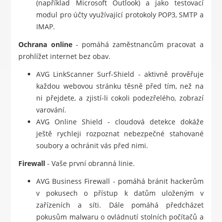
(například Microsoft Outlook) a jako testovací
modul pro účty využívající protokoly POP3, SMTP a
IMAP.
Ochrana online
- pomáhá zaměstnancům pracovat a
prohlížet internet bez obav.
AVG LinkScanner Surf-Shield - aktivně prověřuje
každou webovou stránku těsně před tím, než na
ni přejdete, a zjistí-li cokoli podezřelého, zobrazí
varování.
AVG Online Shield - cloudová detekce dokáže
ještě rychleji rozpoznat nebezpečné stahované
soubory a ochránit vás před nimi.
Firewall
- Vaše první obranná linie.
AVG Business Firewall - pomáhá bránit hackerům
v pokusech o přístup k datům uloženým v
zařízeních a síti. Dále pomáhá předcházet
pokusům malwaru o ovládnutí stolních počítačů a