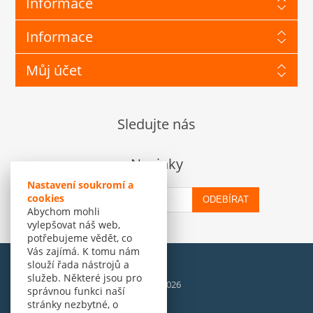
Informace
Informace
Můj účet
Sledujte nás
Novinky
Nastavení soukromí a
cookies
ODEBÍRAT
Abychom mohli
vylepšovat náš web,
potřebujeme vědět, co
Vás zajímá. K tomu nám
slouží řada nástrojů a
služeb. Některé jsou pro
© Amenit Software Solutions, 1998 - 2026
správnou funkci naší
Powered by
nopCommerce
stránky nezbytné, o