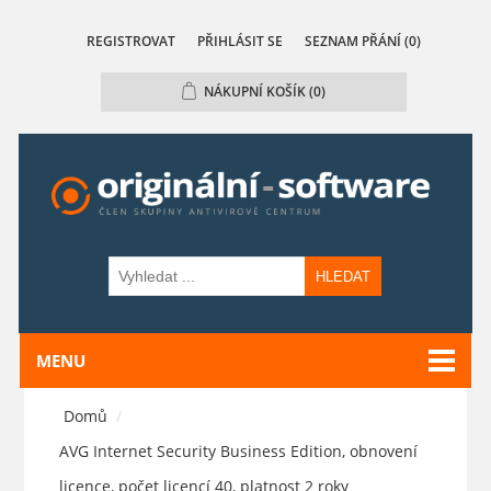
REGISTROVAT
PŘIHLÁSIT SE
SEZNAM PŘÁNÍ
(0)
NÁKUPNÍ KOŠÍK
(0)
HLEDAT
MENU
Domů
/
AVG Internet Security Business Edition, obnovení
licence, počet licencí 40, platnost 2 roky