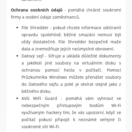
Ochrana osobních údajů
- pomáhá chránit soukromí
firmy a osobní údaje zaměstnanců.
File Shredder - pokud chcete informace odstranit
opravdu spolehlivě, běžné smazání nemusí být
vždy dostatečné. File Shredder bezpečně maže
data a znemožňuje jejich neúmyslné obnovení.
Datový sejf - šifruje a ukládá důležité dokumenty
a jakékoli jiné soubory na virtuálním disku s
ochranou pomocí hesla v počítači. Pomocí
Průzkumníka Windows můžete přenášet soubory
do Datového sejfu a poté je otvírat stejně jako z
běžného disku.
AVG WiFi Guard - pomáhá vám vyhnout se
nebezpečným přístupovým bodům Wi-Fi
využívaným hackery tím, že vás upozorní, když se
počítač pokusí připojit k neznámé veřejné či
soukromé síti Wi-Fi.