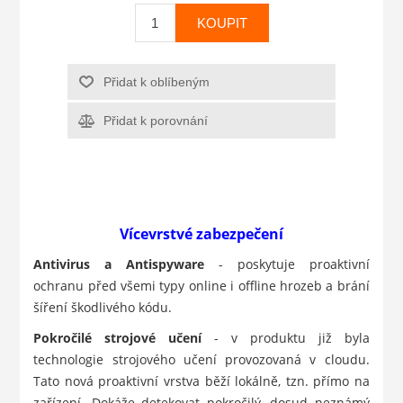
KOUPIT
Přidat k oblíbeným
Přidat k porovnání
Vícevrstvé zabezpečení
Antivirus a Antispyware
- poskytuje proaktivní
ochranu před všemi typy online i offline hrozeb a brání
šíření škodlivého kódu.
Pokročilé strojové učení
- v produktu již byla
technologie strojového učení provozovaná v cloudu.
Tato nová proaktivní vrstva běží lokálně, tzn. přímo na
zařízení. Dokáže detekovat pokročilý, dosud neznámý