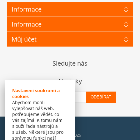
Informace
Informace
Můj účet
Sledujte nás
Novinky
Nastavení soukromí a
cookies
ODEBÍRAT
Abychom mohli
vylepšovat náš web,
potřebujeme vědět, co
Vás zajímá. K tomu nám
slouží řada nástrojů a
služeb. Některé jsou pro
© Amenit Software Solutions, 1998 - 2026
správnou funkci naší