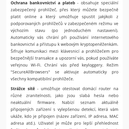
Ochrana bankovnictví a plateb
- obsahuje speciální
zabezpečený prohlížeč, přes který můžete bezpečně
platit online a který umožňuje spustit jakýkoli z
podporovaných prohlížečů v zabezpečeném režimu ve
výchozím stavu (po jednoduchém nastavení).
Automaticky vás chrání při používání internetového
bankovnictví a přístupu k webovým kryptopeněženkám.
Šifruje komunikaci mezi klávesnicí a prohlížečem pro
bezpečnější transakce a upozorní vás, pokud používáte
veřejnou Wi-Fi. Chrání vás před keyloggery. Režim
"SecureAllBrowsers" se aktivuje automaticky pro
všechny kompatibilní prohlížeče.
Strážce sítě
- umožňuje otestovat domácí router na
různé zranitelnosti, jako jsou slabá hesla nebo
neaktuální firmware. Nabízí seznam aktuálně
připojených zařízení s vylepšenou detekcí, která vám
ukáže, kdo je připojen (název zařízení, IP adresa, MAC
adresa atd.). Uživatel je může pro lepší přehlednost