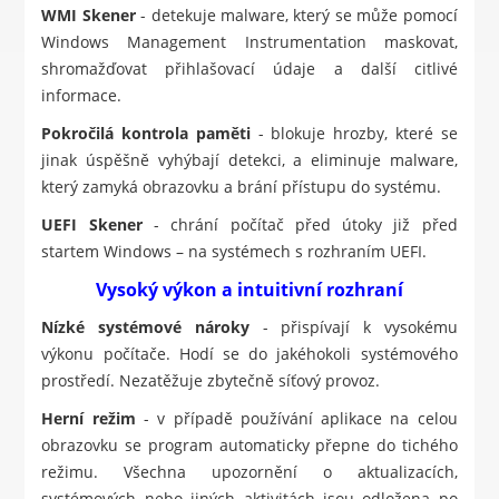
WMI Skener
- detekuje malware, který se může pomocí
Windows Management Instrumentation maskovat,
shromažďovat přihlašovací údaje a další citlivé
informace.
Pokročilá kontrola paměti
- blokuje hrozby, které se
jinak úspěšně vyhýbají detekci, a eliminuje malware,
který zamyká obrazovku a brání přístupu do systému.
UEFI Skener
- chrání počítač před útoky již před
startem Windows – na systémech s rozhraním UEFI.
Vysoký výkon a intuitivní rozhraní
Nízké systémové nároky
- přispívají k vysokému
výkonu počítače. Hodí se do jakéhokoli systémového
prostředí. Nezatěžuje zbytečně síťový provoz.
Herní režim
- v případě používání aplikace na celou
obrazovku se program automaticky přepne do tichého
režimu. Všechna upozornění o aktualizacích,
systémových nebo jiných aktivitách jsou odložena po