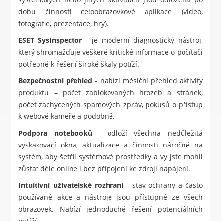
dobu činnosti celoobrazovkové aplikace (video,
fotografie, prezentace, hry).
ESET SysInspector
- je moderní diagnostický nástroj,
který shromažďuje veškeré kritické informace o počítači
potřebné k řešení široké škály potíží.
Bezpečnostní přehled
- nabízí měsíční přehled aktivity
produktu – počet zablokovaných hrozeb a stránek,
počet zachycených spamových zpráv, pokusů o přístup
k webové kameře a podobně.
Podpora notebooků
- odloží všechna nedůležitá
vyskakovací okna, aktualizace a činnosti náročné na
systém, aby šetřil systémové prostředky a vy jste mohli
zůstat déle online i bez připojení ke zdroji napájení.
Intuitivní uživatelské rozhraní
- stav ochrany a často
používané akce a nástroje jsou přístupné ze všech
obrazovek. Nabízí jednoduché řešení potenciálních
potíží.