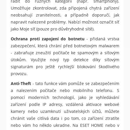
řadit do různých kategorií (např. smartphony).
Umožňuje zkontrolovat, zda připojená chytrá zařízení
neobsahují zranitelnosti, a případně doporučí, jak
napravit nalezené problémy. Nabízí možnost označit síť
jako Moje síť (pouze pro důvěryhodné sítě).
Ochrana proti zapojení do botnetu
- přidaná vrstva
zabezpečení, která chrání před botnetovým malwarem
- zabraňuje zneužití počítače ke spamovým a síťovým
útokům. Využijte nový typ detekce díky síťovým
signaturám pro ještě rychlejší blokování škodlivého
provozu.
Anti-Theft
- tato funkce vám pomůže se zabezpečením
a nalezením počítače nebo mobilního telefonu. S
pomocí moderních technologií, jako je vyhledávání
zařízení podle IP adresy, vzdálená aktivace webové
kamery nebo uzamknutí uživatelských účtů, můžete
chránit vaše citlivá data i po tom, co zařízení ztratíte
nebo vám ho někdo ukradne. Na ESET HOME nebo v