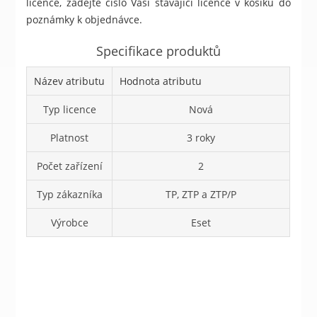
licence, zadejte číslo Vaší stávající licence v košíku do
poznámky k objednávce.
Specifikace produktů
Název atributu
Hodnota atributu
Typ licence
Nová
Platnost
3 roky
Počet zařízení
2
Typ zákazníka
TP, ZTP a ZTP/P
Výrobce
Eset