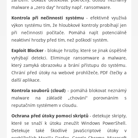
malware a „zero day“ hrozby např. ransomware.
Kontrola při nečinnosti systému
- efektivně využívá
výkon systému tím, že hloubkové kontroly probíhají jen
při nečinnosti počítače. Pomáhá najít potenciálně
neaktivní hrozby před tím, než poškodí systém.
Exploit Blocker
- blokuje hrozby, které se jinak úspěšně
vyhýbají detekci. Eliminuje ransomware a malware,
který zamyká obrazovku a brání přístupu do systému.
Chrání před útoky na webové prohlížeče, PDF čtečky a
další aplikace.
Kontrola souborů (cloud)
- pomáhá blokovat neznámý
malware na základě „chování“ porovnáním s
reputačním systémem v cloudu.
Ochrana před útoky pomocí skriptů
- detekuje skripty,
které se snaží k útoku zneužít Windows PowerShell.
Detekuje také škodlivé JavaScriptové útoky v
prohlížečích Mozilla Firefox, Google Chrome, Microsoft