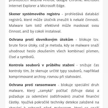
Internet Explorer a Microsoft Edge.
Skener systémového registru
- prohledává databázi
registrů, které může útočník zneužít k nekalé činnosti.
Malware tam totiž efektivně může maskovat svou
činnost, aniž by cokoli instaloval.
Ochrana proti slovníkovým útokům
- blokuje tzv.
brute force útoky, což je metoda, kdy se malware snaží
uhodnout heslo zkoušením všech kombinací písmen,
čísel a symbolů.
Kontrola souborů v průběhu stažení
- snižuje čas
kontroly tím, že skenuje určité typy souborů, například
komprimované archivy, rovnou při stahování.
Ochrana proti ransomware
- blokuje speciální druh
malware, který „zamyká“ počítač (šifruje data) a
požaduje za odemčení (odšifrování) značné finanční
částky. Využívá pokročilé techniky detekce založené na
chování k ochraně před malwarem, který se snaží