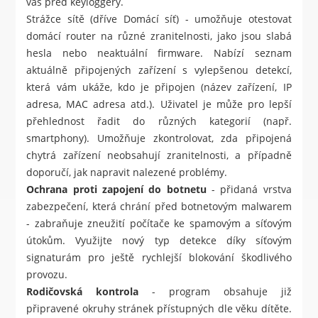
vás před keyloggery.
Strážce sítě (dříve Domácí síť) - umožňuje otestovat
domácí router na různé zranitelnosti, jako jsou slabá
hesla nebo neaktuální firmware. Nabízí seznam
aktuálně připojených zařízení s vylepšenou detekcí,
která vám ukáže, kdo je připojen (název zařízení, IP
adresa, MAC adresa atd.). Uživatel je může pro lepší
přehlednost řadit do různých kategorií (např.
smartphony). Umožňuje zkontrolovat, zda připojená
chytrá zařízení neobsahují zranitelnosti, a případně
doporučí, jak napravit nalezené problémy.
Ochrana proti zapojení do botnetu
- přidaná vrstva
zabezpečení, která chrání před botnetovým malwarem
- zabraňuje zneužití počítače ke spamovým a síťovým
útokům. Využijte nový typ detekce díky síťovým
signaturám pro ještě rychlejší blokování škodlivého
provozu.
Rodičovská kontrola
- program obsahuje již
připravené okruhy stránek přístupných dle věku dítěte.