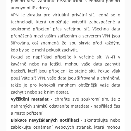
pomocí VPN. Zabraňte nežádoucímu sledování pomocí
anonymní IP adresy.
VPN je zkratka pro virtuální privátní síť. Jedná se o
technologii, která umožňuje vytvořit zabezpečené a
soukromé připojení přes veřejnou síť. Všechna data
přenášená mezi vaším zařízením a serverem VPN jsou
šifrována, což znamená, že jsou skryta před každým,
kdo by se je mohl pokusit zachytit.
Pokud se například připojíte k veřejné síti Wi-Fi v
kavárně nebo na letišti, mohou vaše data zachytit
hackeři, kteří jsou připojeni ke stejné síti. Pokud však
používáte síť VPN, vaše data jsou šifrovaná a chráněná,
takže je pro kohokoli mnohem obtížnější vaše data
zachytit nebo se k nim dostat.
Vyčištění metadat
- chraňte své soukromí tím, že z
nahraných snímků odstraníte metadata - například čas
a místo pořízení.
Blokace nevyžádaných notifikací
- zkontrolujte nebo
zablokujte oznámení webových stránek, která mohou