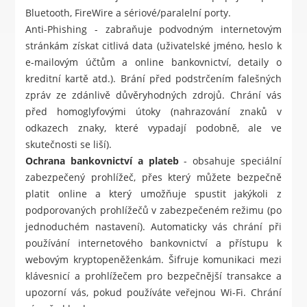
Bluetooth, FireWire a sériové/paralelní porty.
Anti-Phishing - zabraňuje podvodným internetovým
stránkám získat citlivá data (uživatelské jméno, heslo k
e-mailovým účtům a online bankovnictví, detaily o
kreditní kartě atd.). Brání před podstrčením falešných
zpráv ze zdánlivě důvěryhodných zdrojů. Chrání vás
před homoglyfovými útoky (nahrazování znaků v
odkazech znaky, které vypadají podobně, ale ve
skutečnosti se liší).
Ochrana bankovnictví a plateb
- obsahuje speciální
zabezpečený prohlížeč, přes který můžete bezpečně
platit online a který umožňuje spustit jakýkoli z
podporovaných prohlížečů v zabezpečeném režimu (po
jednoduchém nastavení). Automaticky vás chrání při
používání internetového bankovnictví a přístupu k
webovým kryptopeněženkám. Šifruje komunikaci mezi
klávesnicí a prohlížečem pro bezpečnější transakce a
upozorní vás, pokud používáte veřejnou Wi-Fi. Chrání