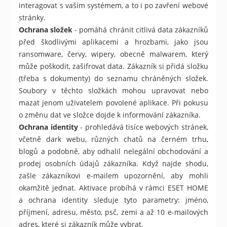
interagovat s vaším systémem, a to i po zavření webové
stránky.
Ochrana složek
- pomáhá chránit citlivá data zákazníků
před škodlivými aplikacemi a hrozbami, jako jsou
ransomware, červy, wipery, obecně malwarem, který
může poškodit, zašifrovat data. Zákazník si přidá složku
(třeba s dokumenty) do seznamu chráněných složek.
Soubory v těchto složkách mohou upravovat nebo
mazat jenom uživatelem povolené aplikace. Při pokusu
o změnu dat ve složce dojde k informování zákazníka.
Ochrana identity
- prohledává tisíce webových stránek,
včetně dark webu, různých chatů na černém trhu,
blogů a podobně, aby odhalil nelegální obchodování a
prodej osobních údajů zákazníka. Když najde shodu,
zašle zákazníkovi e-mailem upozornění, aby mohli
okamžitě jednat. Aktivace probíhá v rámci ESET HOME
a ochrana identity sleduje tyto parametry: jméno,
příjmení, adresu, město, psč, zemi a až 10 e-mailových
adres, které si zákazník může vybrat.