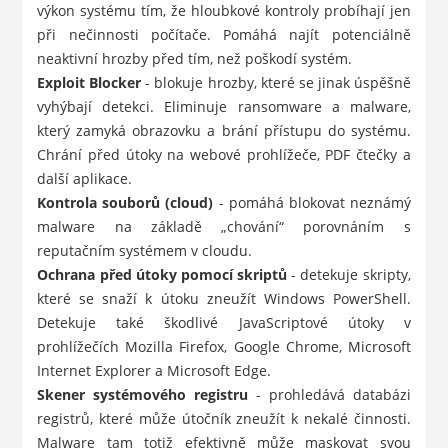
výkon systému tím, že hloubkové kontroly probíhají jen
při nečinnosti počítače. Pomáhá najít potenciálně
neaktivní hrozby před tím, než poškodí systém.
Exploit Blocker
- blokuje hrozby, které se jinak úspěšně
vyhýbají detekci. Eliminuje ransomware a malware,
který zamyká obrazovku a brání přístupu do systému.
Chrání před útoky na webové prohlížeče, PDF čtečky a
další aplikace.
Kontrola souborů (cloud)
- pomáhá blokovat neznámý
malware na základě „chování“ porovnáním s
reputačním systémem v cloudu.
Ochrana před útoky pomocí skriptů
- detekuje skripty,
které se snaží k útoku zneužít Windows PowerShell.
Detekuje také škodlivé JavaScriptové útoky v
prohlížečích Mozilla Firefox, Google Chrome, Microsoft
Internet Explorer a Microsoft Edge.
Skener systémového registru
- prohledává databázi
registrů, které může útočník zneužít k nekalé činnosti.
Malware tam totiž efektivně může maskovat svou