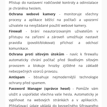
Přístup do nastavení rodičovské kontroly a odinstalace
je chráněna heslem.
Ochrana webové kamery
- monitoruje všechny
procesy a aplikace běžící na počítači a upozorní
uživatele na nevyžádané použití webové kamery.
Firewall
- brání neautorizovaným uživatelům v
přístupu na zařízení a zároveň umožňuje nastavit
pravidla (povolit/blokovat) příchozí a odchozí
komunikace.
Ochrana proti síťovým útokům
- navíc k firewallu
automaticky chrání počítač před škodlivým síťovým
provozem a blokuje hrozby zjištěné na základě
nebezpečných vzorců provozu.
Antispam
- bbsahuje nejmodernější technologie
ochrany před spamem.
Password Manager (správce hesel)
- Pomůže vám
uložit a uspořádat všechna vaše hesla. Automaticky je
vyplňovat na webových stránkách a v aplikacích.
Přihlašovací údaje ukládá do bezpečného šifrovaného