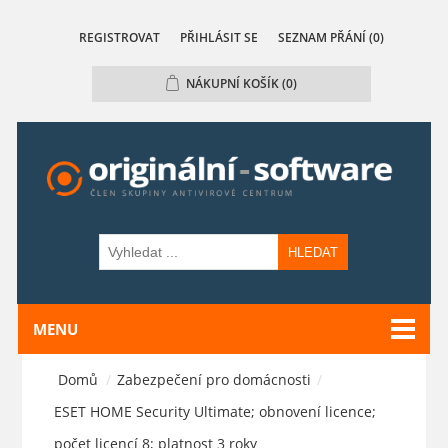
REGISTROVAT
PŘIHLÁSIT SE
SEZNAM PŘÁNÍ
(0)
NÁKUPNÍ KOŠÍK
(0)
HLEDAT
MENU
Domů
/
Zabezpečení pro domácnosti
/
ESET HOME Security Ultimate; obnovení licence;
počet licencí 8; platnost 3 roky