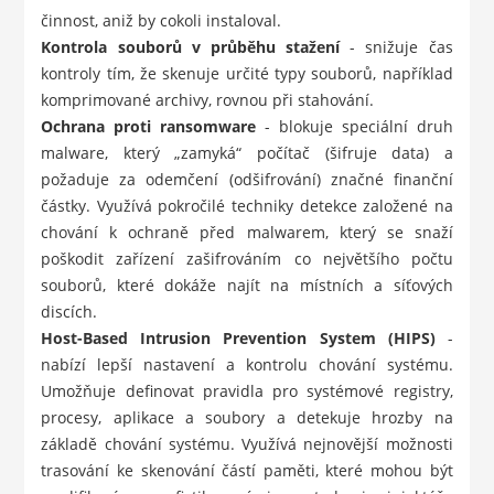
činnost, aniž by cokoli instaloval.
Kontrola souborů v průběhu stažení
- snižuje čas
kontroly tím, že skenuje určité typy souborů, například
komprimované archivy, rovnou při stahování.
Ochrana proti ransomware
- blokuje speciální druh
malware, který „zamyká“ počítač (šifruje data) a
požaduje za odemčení (odšifrování) značné finanční
částky. Využívá pokročilé techniky detekce založené na
chování k ochraně před malwarem, který se snaží
poškodit zařízení zašifrováním co největšího počtu
souborů, které dokáže najít na místních a síťových
discích.
Host-Based Intrusion Prevention System (HIPS)
-
nabízí lepší nastavení a kontrolu chování systému.
Umožňuje definovat pravidla pro systémové registry,
procesy, aplikace a soubory a detekuje hrozby na
základě chování systému. Využívá nejnovější možnosti
trasování ke skenování částí paměti, které mohou být