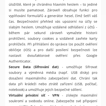
úložiště, které je chráněno hlavním heslem – to jediné
si musíte pamatovat. Zároveň obsahuje funkci pro
vyplňování formulářů a generátor hesel, čímž šetří váš
čas. Bezpečnostní přehled vás upozorní na účty se
slabým heslem. Umožňuje vzdálené odhlášení z účtů -
během pár sekund zároveň vymažete historii
prohlížení, soubory cookies a vzdáleně zavřete karty
prohlížeče. Při přihlášení do správce lze použít ověření
obličeje (iOS) a pro další posílení bezpečnosti lze
nastavit dvoufaktorové ověření přes Google
Authenticator.
Secure Data (šifrování dat)
- umožňuje šifrovat
soubory a výměnná média (např. USB disky) pro
dosažení maximálního zabezpečení dat. Chrání tak
data při krádeži nebo ztrátě zařízení (USB, počítač,
notebook) a umožňuje jejich bezpečné sdílení.
Virtuální privátní síť - VPN
- získejte maximální
soukromí a svobodu online. Zabezpečte své připojení