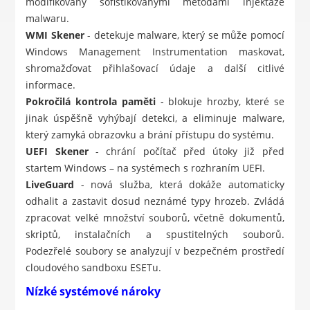
modifikovány sofistikovanými metodami injektáže
malwaru.
WMI Skener
- detekuje malware, který se může pomocí
Windows Management Instrumentation maskovat,
shromažďovat přihlašovací údaje a další citlivé
informace.
Pokročilá kontrola paměti
- blokuje hrozby, které se
jinak úspěšně vyhýbají detekci, a eliminuje malware,
který zamyká obrazovku a brání přístupu do systému.
UEFI Skener
- chrání počítač před útoky již před
startem Windows – na systémech s rozhraním UEFI.
LiveGuard
- nová služba, která dokáže automaticky
odhalit a zastavit dosud neznámé typy hrozeb. Zvládá
zpracovat velké množství souborů, včetně dokumentů,
skriptů, instalačních a spustitelných souborů.
Podezřelé soubory se analyzují v bezpečném prostředí
cloudového sandboxu ESETu.
Nízké systémové nároky