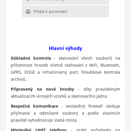
Přidat k porovnání
Hlavní výhody
Důkladná kontrola
- skenování všech souborů na
přítomnost hrozeb včetně stahování z WiFi, Bluetooth,
GPRS, EDGE a infračervený port; hloubková kontrola
archivů.
Připravený na nové hrozby
- díky pravidelným
aktualizacím virových vzorků a skenovacího jádra.
Bezpečná komunikace
- vestavěný firewall sleduje
přijímané a odesílané soubory a podle vlastních
pravidel vyhodnocuje slabá místa.
Minimální zátěž telefonu
- nízké požadavky na