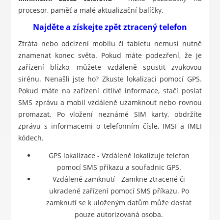
procesor, paměť a malé aktualizační balíčky.
Najděte a získejte zpět ztracený telefon
Ztráta nebo odcizení mobilu či tabletu nemusí nutně
znamenat konec světa. Pokud máte podezření, že je
zařízení blízko, můžete vzdáleně spustit zvukovou
sirénu. Nenašli jste ho? Zkuste lokalizaci pomocí GPS.
Pokud máte na zařízení citlivé informace, stačí poslat
SMS zprávu a mobil vzdáleně uzamknout nebo rovnou
promazat. Po vložení neznámé SIM karty, obdržíte
zprávu s informacemi o telefonním čísle, IMSI a IMEI
kódech.
GPS lokalizace - Vzdáleně lokalizuje telefon
pomocí SMS příkazu a souřadnic GPS.
Vzdálené zamknutí - Zamkne ztracené či
ukradené zařízení pomocí SMS příkazu. Po
zamknutí se k uloženým datům může dostat
pouze autorizovaná osoba.