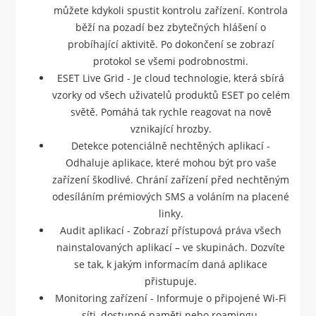
můžete kdykoli spustit kontrolu zařízení. Kontrola
běží na pozadí bez zbytečných hlášení o
probíhající aktivitě. Po dokončení se zobrazí
protokol se všemi podrobnostmi.
ESET Live Grid - Je cloud technologie, která sbírá
vzorky od všech uživatelů produktů ESET po celém
světě. Pomáhá tak rychle reagovat na nově
vznikající hrozby.
Detekce potenciálně nechtěných aplikací -
Odhaluje aplikace, které mohou být pro vaše
zařízení škodlivé. Chrání zařízení před nechtěným
odesíláním prémiových SMS a voláním na placené
linky.
Audit aplikací - Zobrazí přístupová práva všech
nainstalovaných aplikací – ve skupinách. Dozvíte
se tak, k jakým informacím daná aplikace
přistupuje.
Monitoring zařízení - Informuje o připojené Wi-Fi
síti, dostupné paměti nebo roamingu.