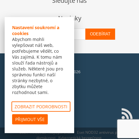
Sledujte nás
Novinky
Nastavení soukromí a
cookies
ODEBÍRAT
Abychom mohli
vylepšovat náš web,
potřebujeme vědět, co
Vás zajímá. K tomu nám
slouží řada nástrojů a
služeb. Některé jsou pro
© Amenit Software Solutions, 1998 - 2026
správnou funkci naší
Powered by
nopCommerce
stránky nezbytné, o
zbytku můžete
rozhodnout sami.
ZOBRAZIT PODROBNOSTI
PŘIJMOUT VŠE
ESET
Antivirus
Nejlepší antivir
Eset NOD32 antivirus pro
domácnost
Kybernetická bezpečnost