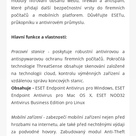
moduly filtrování obsahu webu, firewall a antispam,
které přidají další bezpečnostní vrsty do firemních
počítačů a mobilních platforem. Důvěřujte ESETu,
průkopníku v antivirovém průmyslu.
Hlavní funkce a vlastnosti:
Pracovní stanice -
poskytuje robustní antivirovou a
antispywarovou ochranu firemních počítačů. Pokročilá
technologie ThreatSense obsahuje skenování založené
na technologii cloud, kontrolu výměnných zařízení a
vzdálenou správu koncových stanic.
Obsahuje
-
ESET Endpoint Antivirus pro Windows
,
ESET
Endpoint Antivirus pro Mac OS X
,
ESET NOD32
Antivirus Business Edition pro Linux
Mobilní zařízení -
zabezpečí mobilní zařízení nejen před
hrozbami na internetu, ale také před nechtěnými výdaji
za podvodné hovory. Zabudovaný modul Anti-Theft