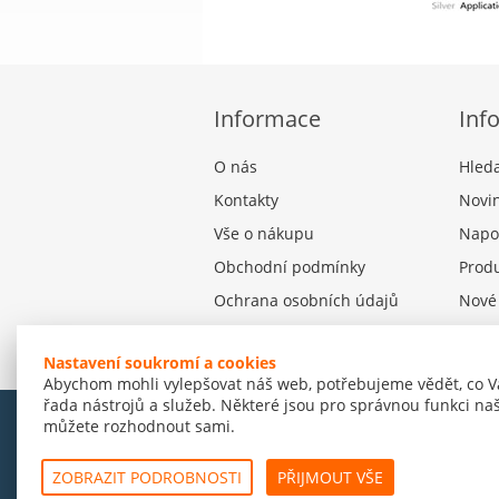
Informace
Inf
O nás
Hled
Kontakty
Novi
Vše o nákupu
Napo
Obchodní podmínky
Produ
Ochrana osobních údajů
Nové
Nastavení souborů cookies
Nastavení soukromí a cookies
Abychom mohli vylepšovat náš web, potřebujeme vědět, co V
řada nástrojů a služeb. Některé jsou pro správnou funkci naš
můžete rozhodnout sami.
© Amenit Software Solutions, 1998 - 2026
Powered by
nopCommerce
ZOBRAZIT PODROBNOSTI
PŘIJMOUT VŠE