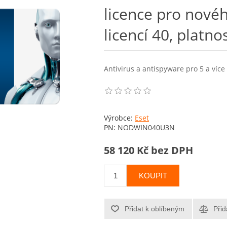
licence pro novéh
licencí 40, platno
Antivirus a antispyware pro 5 a více 
Výrobce:
Eset
PN:
NODWIN040U3N
58 120 Kč bez DPH
KOUPIT
Přidat k oblíbeným
Přid