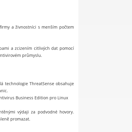
 firmy a živnostníci s menším počtem
bami a zcizením citlivých dat pomocí
antivirovém průmyslu.
ilá technologie ThreatSense obsahuje
nic.
ivirus Business Edition pro Linux
htěnými výdaji za podvodné hovory.
dáleně promazat.