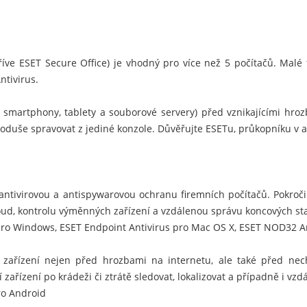
ve ESET Secure Office) je vhodný pro více než 5 počítačů. Malé
ntivirus
.
, smartphony, tablety a souborové servery) před vznikajícími hroz
noduše spravovat z jediné konzole. Důvěřujte ESETu, průkopníku v 
 antivirovou a antispywarovou ochranu firemních počítačů. Pokroč
oud, kontrolu výměnných zařízení a vzdálenou správu koncových sta
 pro Windows
,
ESET Endpoint Antivirus pro Mac OS X
,
ESET NOD32 Ant
 zařízení nejen před hrozbami na internetu, ale také před nec
ařízení po krádeži či ztrátě sledovat, lokalizovat a případně i vz
ro Android