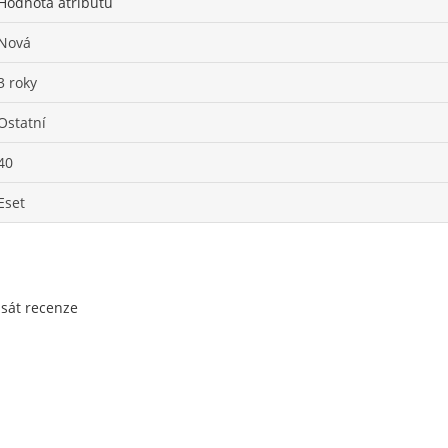
Hodnota atributu
Nová
3 roky
Ostatní
40
Eset
psát recenze