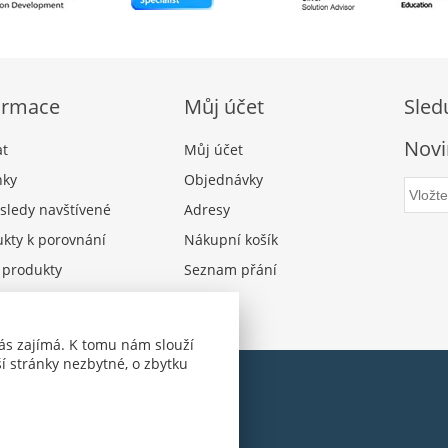
ormace
Můj účet
Sled
Novi
at
Můj účet
nky
Objednávky
sledy navštívené
Adresy
kty k porovnání
Nákupní košík
 produkty
Seznam přání
ás zajímá. K tomu nám slouží
í stránky nezbytné, o zbytku