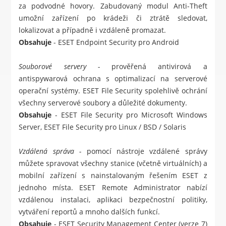
za podvodné hovory. Zabudovaný modul Anti-Theft
umožní zařízení po krádeži či ztrátě sledovat,
lokalizovat a případně i vzdáleně promazat.
Obsahuje
-
ESET Endpoint Security pro Android
Souborové servery -
prověřená antivirová a
antispywarová ochrana s optimalizací na serverové
operační systémy. ESET File Security spolehlivě ochrání
všechny serverové soubory a důležité dokumenty.
Obsahuje
-
ESET File Security pro Microsoft Windows
Server
,
ESET File Security pro Linux / BSD / Solaris
Vzdálená správa -
pomocí nástroje vzdálené správy
můžete spravovat všechny stanice (včetně virtuálních) a
mobilní zařízení s nainstalovaným řešením ESET z
jednoho místa. ESET Remote Administrator nabízí
vzdálenou instalaci, aplikaci bezpečnostní politiky,
vytváření reportů a mnoho dalších funkcí.
Obsahuje
- ESET Security Management Center (verze 7)