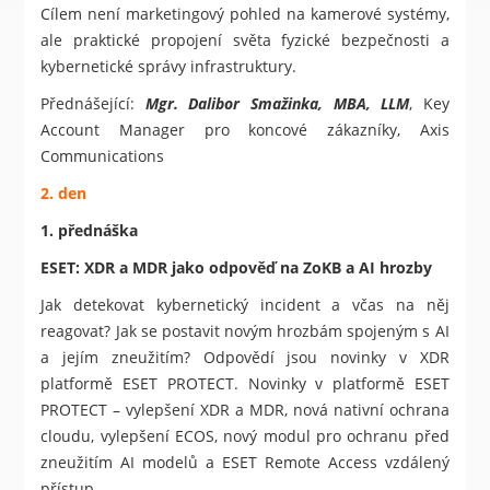
Cílem není marketingový pohled na kamerové systémy,
ale praktické propojení světa fyzické bezpečnosti a
kybernetické správy infrastruktury.
Přednášející:
Mgr. Dalibor Smažinka, MBA, LLM
, Key
Account Manager pro koncové zákazníky, Axis
Communications
2.
den
1. přednáška
ESET: XDR a MDR jako odpověď na ZoKB a AI hrozby
Jak detekovat kybernetický incident a včas na něj
reagovat? Jak se postavit novým hrozbám spojeným s AI
a jejím zneužitím? Odpovědí jsou novinky v XDR
platformě ESET PROTECT. Novinky v platformě ESET
PROTECT – vylepšení XDR a MDR, nová nativní ochrana
cloudu, vylepšení ECOS, nový modul pro ochranu před
zneužitím AI modelů a ESET Remote Access vzdálený
přístup.