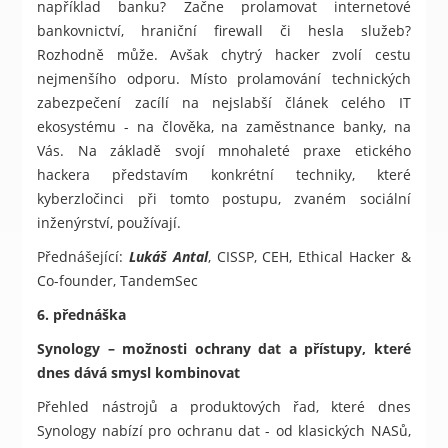
například banku? Začne prolamovat internetové
bankovnictví, hraniční firewall či hesla služeb?
Rozhodně může. Avšak chytrý hacker zvolí cestu
nejmenšího odporu. Místo prolamování technických
zabezpečení zacílí na nejslabší článek celého IT
ekosystému - na člověka, na zaměstnance banky, na
Vás. Na základě svojí mnohaleté praxe etického
hackera představím konkrétní techniky, které
kyberzločinci při tomto postupu, zvaném sociální
inženýrství, používají.
Přednášející:
Lukáš Antal
, CISSP, CEH, Ethical Hacker &
Co-founder, TandemSec
6. přednáška
Synology – možnosti ochrany dat a přístupy, které
dnes dává smysl kombinovat
Přehled nástrojů a produktových řad, které dnes
Synology nabízí pro ochranu dat - od klasických NASů,