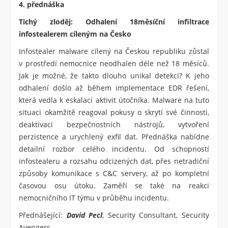
4. přednáška
Tichý zloděj: Odhalení 18měsíční infiltrace
infostealerem cíleným na Česko
Infostealer malware cílený na Českou republiku zůstal
v prostředí nemocnice neodhalen déle než 18 měsíců.
Jak je možné, že takto dlouho unikal detekci? K jeho
odhalení došlo až během implementace EDR řešení,
která vedla k eskalaci aktivit útočníka. Malware na tuto
situaci okamžitě reagoval pokusy o skrytí své činnosti,
deaktivaci bezpečnostních nástrojů, vytvoření
perzistence a urychlený exfil dat. Přednáška nabídne
detailní rozbor celého incidentu. Od schopností
infostealeru a rozsahu odcizených dat, přes netradiční
způsoby komunikace s C&C servery, až po kompletní
časovou osu útoku. Zaměří se také na reakci
nemocničního IT týmu v průběhu incidentu.
Přednášející:
David Pecl
, Security Consultant, Security
Avengers