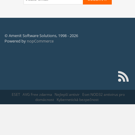
© Amenit Software Solutions, 1998 - 2026
Powered by
nopCommerce
ESET
AVG Free zdarma
Nejlepší antivir
Eset NOD32 antivirus pro
domácnost
Kybernetická bezpečnost