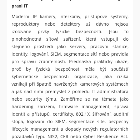
praxi IT
Moderní IP kamery, interkomy, přístupové systémy,
reproduktory nebo detektory už dávno nejsou
izolované prvky fyzické bezpečnosti. Jsou to
plnohodnotná síťová zařízení, která vstupují do
stejného prostředí jako servery, pracovní stanice,
identity, logování, SIEM, segmentace sítí nebo pravidla
pro správu zranitelností. Přednáška prakticky ukáže,
proč by fyzická bezpečnost měla být součástí
kybernetické bezpečnosti organizace, jaká rizika
vznikají při špatně navržených kamerových systémech
a jak nad nimi přemýšlet z pohledu IT administrátora
nebo security týmu. Zaměříme se na témata jako
hardening zařízení, firmware management, správa
identit a přístupů, certifikáty, 802.1X, šifrování, auditní
stopa, logování do SIEM, segmentace sítě, bezpečný
lifecycle management a dopady nových regulatorních
požadavků typu NIS2, CER nebo Cyber Resilience Act.