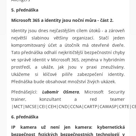
5. přednáška
Microsoft 365 a identity jsou noční můra - část 2.
Identity jsou dnes nejčastějším cílem útoků - a zároveň
největší slabinou většiny organizací. Stačí jeden
kompromitovaný účet a útočník má otevřené dveře.
Tato přednáška odhalí nejkritičtější bezpečnostní chyby
ve správě identit v Microsoft 365, zejména v hybridním
prostředí, a ukáže, jak jsou v praxi zneužívány.
Ukážeme si klíčové pilíře zabezpečení identity.
Přednáška bude obsahovat množství živých ukázek.
Přednášející:
Lubomír Ošmera
, Microsoft Security
trainer, konzultant a red teamer
|MCT|MCSE|CEI|CEH|CND|CCNA|CARTP|CAWASP|CRTE|C
6. přednáška
IP kamera už není jen kamera: kybernetická
bezpečnost fyzických bezpečnostních technologií v