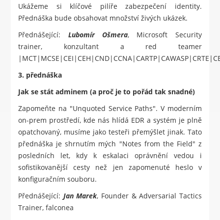
Ukážeme si klíčové pilíře zabezpečení identity.
Přednáška bude obsahovat množství živých ukázek.
Přednášející:
Lubomír Ošmera
, Microsoft Security
trainer, konzultant a red teamer
|MCT|MCSE|CEI|CEH|CND|CCNA|CARTP|CAWASP|CRTE|C
3. přednáška
Jak se stát adminem (a proč je to pořád tak snadné)
Zapomeňte na "Unquoted Service Paths". V moderním
on-prem prostředí, kde nás hlídá EDR a systém je plně
opatchovaný, musíme jako testeři přemýšlet jinak. Tato
přednáška je shrnutím mých "Notes from the Field" z
posledních let, kdy k eskalaci oprávnění vedou i
sofistikovanější cesty než jen zapomenuté heslo v
konfiguračním souboru.
Přednášející:
Jan Marek
, Founder & Adversarial Tactics
Trainer, falconea