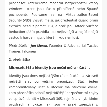
přednášce rozebereme moderní bezpečnostní vrstvy
Windows, které jsou často přehlížené nebo špatně
pochopené. Podíváme se na Virtualization-Based
Security (VBS), vysvětlíme si, jak Credential Guard brání
extrakci hesel z paměti LSA, a proč jsou Attack Surface
Reduction (ASR) pravidla tou nejlevnější a nejúčinnější
cestou k hardeningu, o které nikdo nemluví.
Přednášející:
Jan Marek
, Founder & Adversarial Tactics
Trainer, falconea
2. přednáška
Microsoft 365 a identity jsou noční můra – část 1.
Identity jsou dnes nejčastějším cílem útoků – a zároveň
největší slabinou většiny organizací. Stačí jeden
kompromitovaný účet a útočník má otevřené dveře.
Tato přednáška odhalí nejkritičtější bezpečnostní chyby
ve správě identit v Microsoft 365, zejména v hybridním
prostředí, a ukáže, jak jsou v praxi zneužívány.